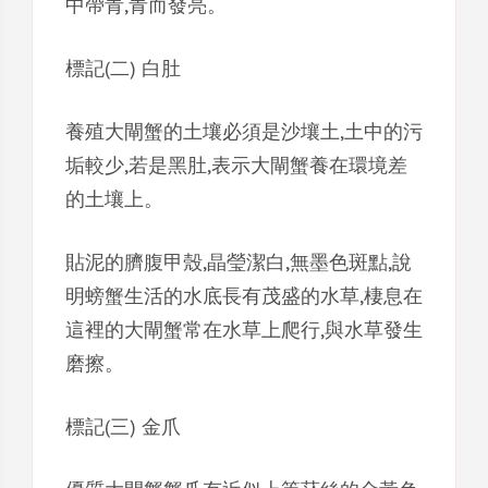
中帶青,青而發亮。
標記(二) 白肚
養殖大閘蟹的土壤必須是沙壤土,土中的污
垢較少,若是黑肚,表示大閘蟹養在環境差
的土壤上。
貼泥的臍腹甲殼,晶瑩潔白,無墨色斑點,說
明螃蟹生活的水底長有茂盛的水草,棲息在
這裡的大閘蟹常在水草上爬行,與水草發生
磨擦。
標記(三) 金爪