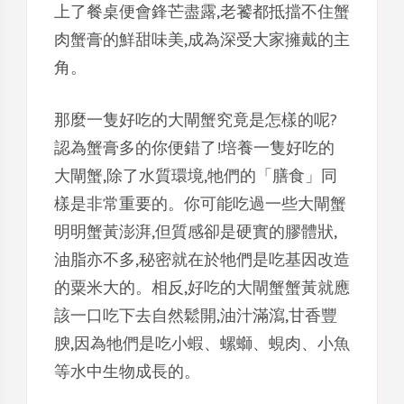
上了餐桌便會鋒芒盡露,老饕都抵擋不住蟹
肉蟹膏的鮮甜味美,成為深受大家擁戴的主
角。
那麼一隻好吃的大閘蟹究竟是怎樣的呢?
認為蟹膏多的你便錯了!培養一隻好吃的
大閘蟹,除了水質環境,牠們的「膳食」同
樣是非常重要的。你可能吃過一些大閘蟹
明明蟹黃澎湃,但質感卻是硬實的膠體狀,
油脂亦不多,秘密就在於牠們是吃基因改造
的粟米大的。相反,好吃的大閘蟹蟹黃就應
該一口吃下去自然鬆開,油汁滿瀉,甘香豐
腴,因為牠們是吃小蝦、螺螄、蜆肉、小魚
等水中生物成長的。