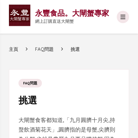
永豐食品。大閘蟹專家
網上訂購直送大閘蟹
主頁
FAQ問題
挑選
FAQ問題
挑選
大閘蟹食客都知道,「九月圓臍十月尖,持
螯飲酒菊花天」,圓臍指的是母蟹,尖臍則