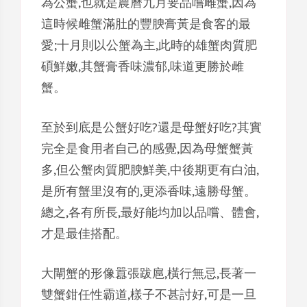
為公蟹,也就是農曆九月要品嚐雌蟹,因為
這時候雌蟹滿肚的豐腴膏黃是食客的最
愛;十月則以公蟹為主,此時的雄蟹肉質肥
碩鮮嫩,其蟹膏香味濃郁,味道更勝於雌
蟹。
至於到底是公蟹好吃?還是母蟹好吃?其實
完全是食用者自己的感覺,因為母蟹蟹黃
多,但公蟹肉質肥腴鮮美,中後期更有白油,
是所有蟹里沒有的,更添香味,遠勝母蟹。
總之,各有所長,最好能均加以品嚐、體會,
才是最佳搭配。
大閘蟹的形像囂張跋扈,橫行無忌,長著一
雙蟹鉗任性霸道,樣子不甚討好,可是一旦