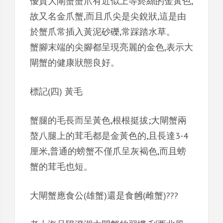
優質大閘蟹蟹爪有近似上等菸絲的金黃色,
故又名金爪蟹,而且爪尖是尖銳狀,這是由
於蟹爪常插入黃泥砂礫,常踩踏水草。
蟹腳末端的尖腳都呈現亮麗的金色,表示大
閘蟹的健康狀態良好。
標記(四) 黃毛
蟹腿的毛長而呈黃色,根根挺拔;大閘蟹兩
螯八腿上的茸毛都是金黃色的,且長達3-4
厘米,普通的螃蟹不僅爪呈灰褐色,而且螃
蟹的茸毛也短。
大閘蟹應食公(雄蟹)還是食乸(雌蟹)???