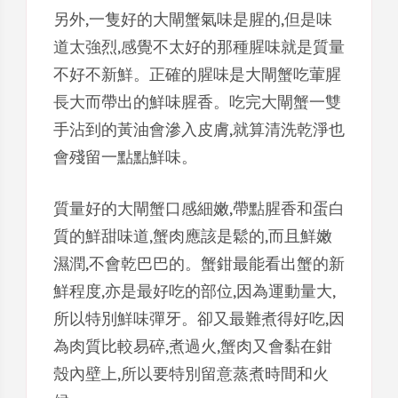
另外,一隻好的大閘蟹氣味是腥的,但是味
道太強烈,感覺不太好的那種腥味就是質量
不好不新鮮。正確的腥味是大閘蟹吃葷腥
長大而帶出的鮮味腥香。吃完大閘蟹一雙
手沾到的黃油會滲入皮膚,就算清洗乾淨也
會殘留一點點鮮味。
質量好的大閘蟹口感細嫩,帶點腥香和蛋白
質的鮮甜味道,蟹肉應該是鬆的,而且鮮嫩
濕潤,不會乾巴巴的。蟹鉗最能看出蟹的新
鮮程度,亦是最好吃的部位,因為運動量大,
所以特別鮮味彈牙。卻又最難煮得好吃,因
為肉質比較易碎,煮過火,蟹肉又會黏在鉗
殼內壁上,所以要特別留意蒸煮時間和火