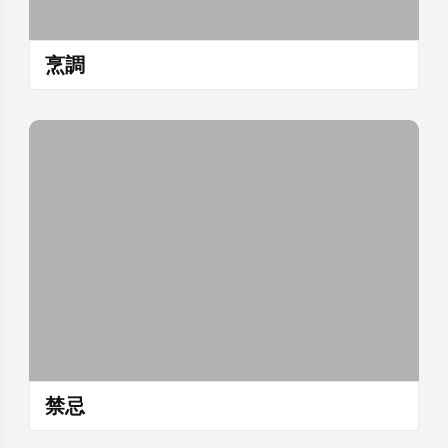
烹調
禁忌