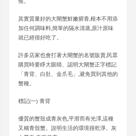
候。
其實質量好的大閘蟹鮮嫩腥香,根本不用添
加任何調味料,簡單的隔水清蒸,原汁原味
就已經很好吃了。
許多店家也會打著大閘蟹的名號販賣,民眾
購買時要睜大眼睛、認明大閘蟹正字標記
「青背、白肚、金爪毛」,避免買到其他的
蟹種。
標記(一) 青背
優質的蟹殼成青灰色,平滑而有光澤,這種
又稱青殼蟹。說明生活的環境很乾淨。灰