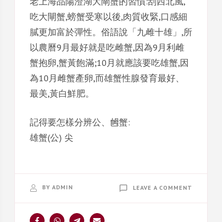
老上海品陽澄湖大閘蟹的習慣:刮西北風,
吃大閘蟹,螃蟹受寒以後,肉質收緊,口感細
膩更加富於彈性。俗語說「九雌十雄」,所
以農曆9月最好就是吃雌蟹,因為9月利雌
蟹抱卵,蟹黃飽滿;10月就應該要吃雄蟹,因
為10月雌蟹產卵,而雄蟹性腺發育最好、
最美,黃白鮮肥。
記得要怎樣分辨公、乸蟹:
雄蟹(公) 尖
ON
BY
ADMIN
LEAVE A COMMENT
挑
選