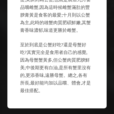
品嚐雌蟹,因為這時候雌蟹滿肚的豐
腴膏黃是食客的最愛;十月則以公蟹
為主,此時的雄蟹肉質肥碩鮮嫩,其蟹
膏香味濃郁,味道更勝於雌蟹。
至於到底是公蟹好吃?還是母蟹好
吃?其實完全是食用者自己的感覺,
因為母蟹蟹黃多,但公蟹肉質肥腴鮮
美,中後期更有白油,是所有蟹里沒有
的,更添香味,遠勝母蟹。總之,各有
所長,最好能均加以品嚐、體會,才是
最佳搭配。
(more…)