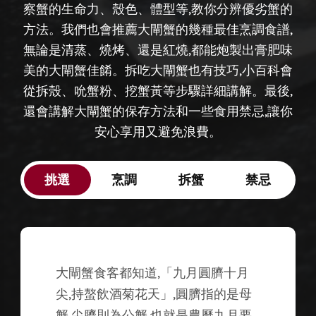
察蟹的生命力、殼色、體型等,教你分辨優劣蟹的
方法。我們也會推薦大閘蟹的幾種最佳烹調食譜,
無論是清蒸、燒烤、還是紅燒,都能炮製出膏肥味
美的大閘蟹佳餚。拆吃大閘蟹也有技巧,小百科會
從拆殼、吮蟹粉、挖蟹黃等步驟詳細講解。最後,
還會講解大閘蟹的保存方法和一些食用禁忌,讓你
安心享用又避免浪費。
挑選
烹調
拆蟹
禁忌
大閘蟹食客都知道,「九月圓臍十月
尖,持螯飲酒菊花天」,圓臍指的是母
蟹,尖臍則為公蟹,也就是農曆九月要