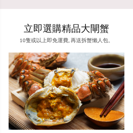
立即選購精品大閘蟹
10隻或以上即免運費, 再送拆蟹懶人包。