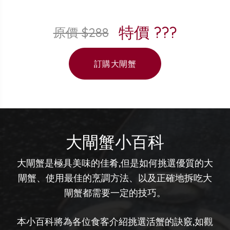
特價 ???
原價 $288
訂購大閘蟹
大閘蟹小百科
大閘蟹是極具美味的佳肴,但是如何挑選優質的大
閘蟹、使用最佳的烹調方法、以及正確地拆吃大
閘蟹都需要一定的技巧。
本小百科將為各位食客介紹挑選活蟹的訣竅,如觀